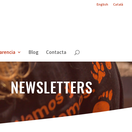
English
Català
arencia
Blog
Contacta
NEWSLETTERS