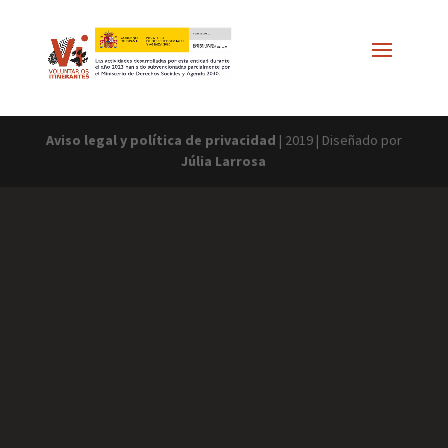
//
*/
Aviso legal y política de privacidad
| 2019 | Diseñado por
Júlia Larrosa