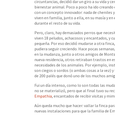
circuntancias, decidió dar un giro a su vida y 
bienestar animal. Poco a poco ha ido creando 
con un concepto innovador: nada de cheniles y 
viven en familia, junto a ella, en su masía y e
durante el resto de su vida.
Pero, claro, hay demasiados perros que neces
viven 18 peludos, achacosos y encantados, y c
pequeña. Por eso decidió mudarse a otra finca,
pudiera seguir creciendo. Hace pocas semanas
en la mudanza, junto a otros amigos de Monts
nueva residencia, otros retiraban trastos en e
necesidades de los animales. Por ejemplo, in
son ciegos o sordos (o ambas cosas a la vez) 
de 200 palés que donó uno de los muchos amig
Fui un día intenso, como lo son todas las mud
no se materializó, pero que al final tuvo su r
Empathia
, encantados de recibir visitas y mi
Aún queda mucho que hacer: vallar la finca par
nuevas instalaciones para que la familia de E