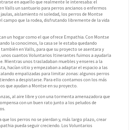
centrarse en aquello que realmente le interesaba: el
en Valls un santuario para perros ancianos o enfermos
jaulas, aislamiento ni soledad, los perros de Montse
n el campo que la rodea, disfrutando libremente de la vida
itan un hogar como el que ofrece Empathia. Con Montse
uando la conocimos, la casa se le estaba quedando
 también en Valls, para que su proyecto se asentara y
, unos cuantos Voluntarios Itinerantes fuimos a ayudarla
e. Mientras unos trasladaban muebles y enseres a la
sta, hacían sitio y empezaban a adaptar el espacio a las
stalando empalizadas para limitar zonas: algunos perros
y tienden a despistarse. Para ello contamos con los más
os que ayudan a Montse en su proyecto.
anzas, al aire libre y con una tormenta amenazadora que
ecompensa con un buen rato junto a los peludos de
mos.
a que los perros no se pierdan y, más largo plazo, crear
mpathia pueda seguir creciendo. Los Voluntarios