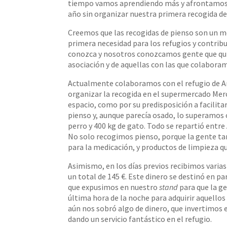
tiempo vamos aprendiendo más y afrontamos n
año sin organizar nuestra primera recogida de
Creemos que las recogidas de pienso son un m
primera necesidad para los refugios y contribu
conozca y nosotros conozcamos gente que quier
asociación y de aquellas con las que colabora
Actualmente colaboramos con el refugio de An
organizar la recogida en el supermercado Merc
espacio, como por su predisposición a facilitar
pienso y, aunque parecía osado, lo superamos c
perro y 400 kg de gato. Todo se repartió entre
No solo recogimos pienso, porque la gente ta
para la medicación, y productos de limpieza 
Asimismo, en los días previos recibimos varia
un total de 145 €. Este dinero se destinó en 
que expusimos en nuestro
stand
para que la g
última hora de la noche para adquirir aquello
aún nos sobró algo de dinero, que invertimos 
dando un servicio fantástico en el refugio.