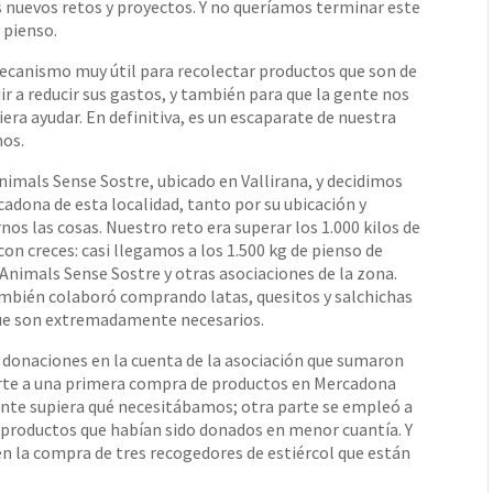
uevos retos y proyectos. Y no queríamos terminar este
 pienso.
ecanismo muy útil para recolectar productos que son de
ir a reducir sus gastos, y también para que la gente nos
a ayudar. En definitiva, es un escaparate de nuestra
mos.
imals Sense Sostre, ubicado en Vallirana, y decidimos
adona de esta localidad, tanto por su ubicación y
nos las cosas. Nuestro reto era superar los 1.000 kilos de
on creces: casi llegamos a los 1.500 kg de pienso de
 Animals Sense Sostre y otras asociaciones de la zona.
mbién colaboró comprando latas, quesitos y salchichas
que son extremadamente necesarios.
s donaciones en la cuenta de la asociación que sumaron
parte a una primera compra de productos en Mercadona
ente supiera qué necesitábamos; otra parte se empleó a
s productos que habían sido donados en menor cuantía. Y
en la compra de tres recogedores de estiércol que están